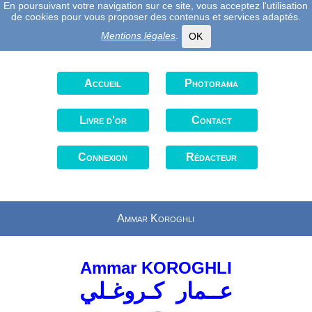
En poursuivant votre navigation sur ce site, vous acceptez l'utilisation
de cookies pour vous proposer des contenus et services adaptés.
Mentions légales
.
OK
Accueil
Photorama
Livre d'or
Contact
Connexion
Rédacteur
Ammar Koroghli
Ammar KOROGHLI
عــمار كـروغـلي